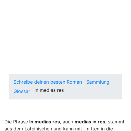
medias res"?
Um den Leser in die Geschichte zu
katapultieren, kann der Autor in
medias res anfangen. Das bedeutet,
die Szene beginnt direkt inmitten
eines Konflikts.
Schreibe deinen besten Roman
Sammlung
in medias res
Glossar
Die Phrase
In medias res
, auch
medias in res
, stammt
aus dem Lateinischen und kann mit „mitten in die