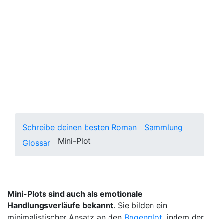
Der Mini-Plot mit seinem / seinen
passiven Protagonisten setzt sich
mit dem inneren Sturm und Drang
Gefühlen auseinander. Er findet sich
in der literarischen Buchkultur und
der Indie-Filmwelt wieder.
Schreibe deinen besten Roman
Sammlung
Mini-Plot
Glossar
Mini-Plots sind auch als emotionale
Handlungsverläufe bekannt
. Sie bilden ein
minimalistischer Ansatz an den
Bogenplot
, indem der