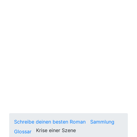
Was ist eine Krise?
Die Krise stellt immer eine Frage für
den Protagonisten dar.
Schreibe deinen besten Roman
Sammlung
Krise einer Szene
Glossar