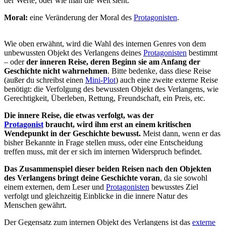
der Werte, oder wie man die Welt sieht.
Moral:
eine Veränderung der Moral des
Protagonisten
.
Wie oben erwähnt, wird die Wahl des internen Genres von dem
unbewussten Objekt des Verlangens deines
Protagonisten
bestimmt
– oder
der inneren Reise, deren Beginn sie am Anfang der
Geschichte nicht wahrnehmen
. Bitte bedenke, dass diese Reise
(außer du schreibst einen
Mini-Plot
) auch eine zweite externe Reise
benötigt: die Verfolgung des bewussten Objekt des Verlangens, wie
Gerechtigkeit, Überleben, Rettung, Freundschaft, ein Preis, etc.
Die innere Reise, die etwas verfolgt, was der
Protagonist
braucht, wird ihm erst an einem kritischen
Wendepunkt in der Geschichte bewusst.
Meist dann, wenn er das
bisher Bekannte in Frage stellen muss, oder eine Entscheidung
treffen muss, mit der er sich im internen Widerspruch befindet.
Das Zusammenspiel dieser beiden Reisen nach den Objekten
des Verlangens bringt deine Geschichte voran
, da sie sowohl
einem externen, dem Leser und
Protagonisten
bewusstes Ziel
verfolgt und gleichzeitig Einblicke in die innere Natur des
Menschen gewährt.
Der Gegensatz zum internen Objekt des Verlangens ist das
externe