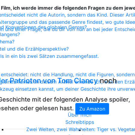
 Film, ich werde immer die folgenden Fragen zu dem jewe
 entscheidet nicht die Autorin, sondern das Kind. Dieser A
e Altersgruppe und das passende Genre findest, wo gute Id
und Konventionen des globalen Genres?
n und einer Frage, die du dir von nun an bei jeder Entschei
rlangens?
 Thema?
tel und die Erzählperspektive?
ls in ein bis zwei Sätzen zusammengefasst.
entscheidet: nicht die Handlung, nicht die Figuren, sondern
der Patrioten von Tom Clancy
noch
ines Textes. In diesem Artikel erkunde ich, was den Erzähl
rkzeug einsetzen kannst, um deiner Geschichte ihre unver
Geschichte mit der folgenden Analyse spoiler,
gesehen oder gelesen hast.
Zu Amazon
Über mich
Schreibtipps
Zwei Welten, zwei Wahrheiten: Tiger vs. Vegetar