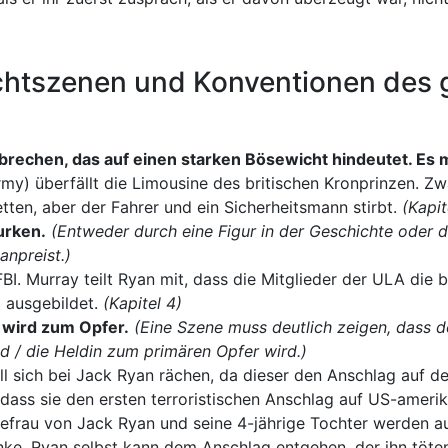
lichtszenen und Konventionen des
brechen, das auf einen starken Bösewicht hindeutet. Es
rmy) überfällt die Limousine des britischen Kronprinzen. Z
etten, aber der Fahrer und ein Sicherheitsmann stirbt.
(Kapit
urken.
(Entweder durch eine Figur in der Geschichte oder d
anpreist.)
 Murray teilt Ryan mit, dass die Mitglieder der ULA die b
d ausgebildet.
(Kapitel 4)
n wird zum Opfer.
(Eine Szene muss deutlich zeigen, dass d
d / die Heldin zum primären Opfer wird.)
ll sich bei Jack Ryan rächen, da dieser den Anschlag auf de
dass sie den ersten terroristischen Anschlag auf US-ameri
hefrau von Jack Ryan und seine 4-jährige Tochter werden a
nke. Ryan selbst kann dem Anschlag entgehen, der ihn töten 