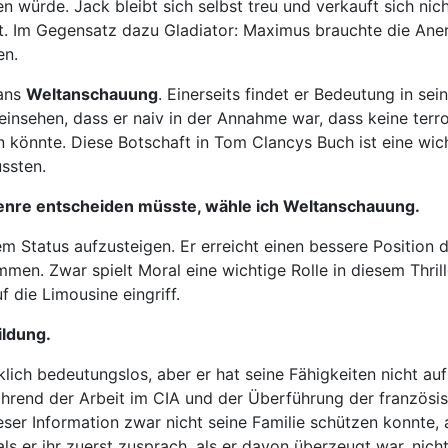
 würde. Jack bleibt sich selbst treu und verkauft sich nicht
ibt. Im Gegensatz dazu Gladiator: Maximus brauchte die 
en.
yans
Weltanschauung
. Einerseits findet er Bedeutung in se
 einsehen, dass er naiv in der Annahme war, dass keine te
en könnte. Diese Botschaft in Tom Clancys Buch ist eine wi
ssten.
Genre entscheiden müsste, wähle ich Weltanschauung.
m Status aufzusteigen. Er erreicht einen bessere Position d
en. Zwar spielt Moral eine wichtige Rolle in diesem Thrill
f die Limousine eingriff.
ildung.
lich bedeutungslos, aber er hat seine Fähigkeiten nicht auf 
rend der Arbeit im CIA und der Überführung der französis
ieser Information zwar nicht seine Familie schützen konnte,
s er ihr zuerst zusprach, als er davon überzeugt war, nich