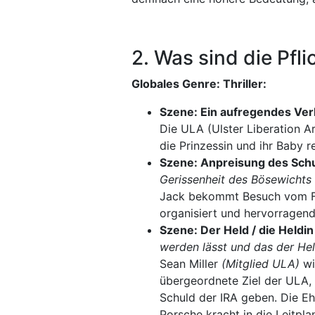
2. Was sind die Pf
Globales Genre: Thriller:
Szene: Ein aufregendes Ver
Die ULA (Ulster Liberation A
die Prinzessin und ihr Baby r
Szene: Anpreisung des Sch
Gerissenheit des Bösewichts 
Jack bekommt Besuch vom FBI.
organisiert und hervorragen
Szene: Der Held / die Heldi
werden lässt und das der Hel
Sean Miller
(Mitglied ULA)
wi
übergeordnete Ziel der ULA, 
Schuld der IRA geben. Die E
Porsche kracht in die Leitpla