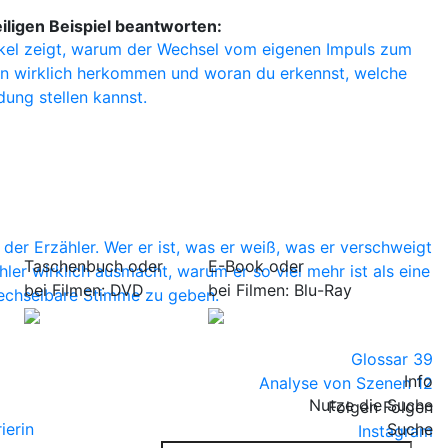
iligen Beispiel beantworten:
rtikel zeigt, warum der Wechsel vom eigenen Impuls zum
een wirklich herkommen und woran du erkennst, welche
dung stellen kannst.
 der Erzähler. Wer er ist, was er weiß, was er verschweigt
Taschenbuch oder
E-Book oder
er wirklich ausmacht, warum er so viel mehr ist als eine
bei Filmen: DVD
bei Filmen: Blu-Ray
wechselbare Stimme zu geben.
Glossar
39
Info
Analyse von Szenen
12
Nutze die Suche
Folgen
Folgen
ierin
Suche
Instagram