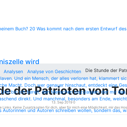
trioten
meinem Buch?
20
Was kommt nach dem ersten Entwurf de
 Politik-Thriller schreiben?
er globalen Analyse von
die Erwartungen der Leser
iszelle wird
Die Stunde der Pat
Analysen
Analyse von Geschichten
aven. Und ein Mensch, der alles verloren hat, klammert sich
che Macht. Doch wer genauer hinschaut, entdeckt eine Ges
de der Patrioten von T
Und bin ich bereit, den Menschen loszulassen, der mir das a
aschend direkt. Und manchmal, besonders am Ende, weicht 
13. Sep 2019
0
e Links. Keine Zusatzkosten für dich, aber für mich eine Möglichkeit, mir das Hos