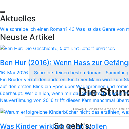
Stunde der Pa
Aktuelles
Wie schreibe ich einen Roman?
43
Was ist das Genre von 
Du willst deinen besten
Neuste Artikel
Dann lerne mit Hilfe d
Geschichten, wie man 
erfüllt.
Ben Hur (2016): Wenn Hass zur Gefängn
16. Mai 2026
Schreibe deinen besten Roman
Sammlung
Ein Bruder verrät den anderen. Ein freier Mann wird zum Skl
auf den ersten Blick ein Epos über Wagenrennen und römis
Die Stun
überhaupt: Wer bin ich, wenn mir das Schlimmste passiert? 
Neuverfilmung von 2016 trifft diesen Kern manchmal überr
Hinweis:
Ich nutze Amazon Affiliat
So geht's:
Was Kinder wirklich lesen wollen