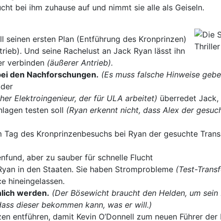
cht bei ihm zuhause auf und nimmt sie alle als Geiseln.
ll seinen ersten Plan (Entführung des Kronprinzen)
trieb). Und seine Rachelust an Jack Ryan lässt ihn
der verbinden
(äußerer Antrieb).
bei den Nachforschungen.
(Es muss falsche Hinweise geben
lder
her Elektroingenieur, der für ULA arbeitet)
überredet Jack,
nlagen testen soll
(Ryan erkennt nicht, dass Alex der gesuc
 Tag des Kronprinzenbesuchs bei Ryan der gesuchte Trans
fund, aber zu sauber für schnelle Flucht
 Ryan in den Staaten. Sie haben Stromprobleme
(Test-Trans
e hineingelassen.
lich werden.
(Der Bösewicht braucht den Helden, um sein
ass dieser bekommen kann, was er will.)
nzen entführen, damit Kevin O’Donnell zum neuen Führer der