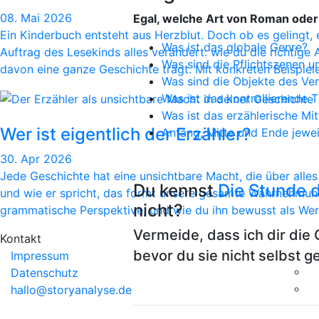
08. Mai 2026
Egal, welche Art von Roman oder
Ein Kinderbuch entsteht aus Herzblut. Doch ob es gelingt,
Was ist das globale Genre?
Auftrag des Lesekinds alles verändert: wie du die richtig
Was sind die Pflichtszenen 
davon eine ganze Geschichte trägt. Mit konkreten Beispiele
Was sind die Objekte des Ve
Was ist das kontrollierende
Was ist das erzählerische Mit
Wer ist eigentlich der Erzähler?
Anfang, Mitte und Ende jewei
30. Apr 2026
Jede Geschichte hat eine unsichtbare Macht, die über alles 
Du kennst
Die Stunde 
und wie er spricht, das formt unsere gesamte Wahrnehmung e
nicht?
grammatische Perspektive, und wie du ihn bewusst als We
Vermeide, dass ich dir die 
Kontakt
bevor du sie nicht selbst 
Impressum
Datenschutz
hallo@storyanalyse.de