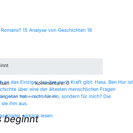
s Romans?
15
Analyse von Geschichten
18
innt
 an das Einzige, das ihm noch Kraft gibt: Hass. Ben Hur ist
lsen
Kommentare:
0
chichte über eine der ältesten menschlichen Fragen
ngetan hat – nicht für ihn, sondern für mich? Die
ting meiner Website zu finanzieren.
sie ihm aus.
s beginnt