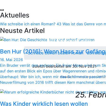
Schultag
Aktuelles
Wie schreibe ich einen Roman?
43
Was ist das Genre von 
Der erste Tag des Lehrg
Neuste Artikel
Story Grid Lektor zu w
Und ich versuche, mein
Ben Hur (2016): Wenn Hass zur Gefängn
Schreibe deinen besten Roman
Schreibtip
16. Mai 2026
Ein Bruder verrät den anderen. Ein freier Mann wird zum Skl
zuletzt bearbeitet am 30. Nov 2021
auf den ersten Blick ein Epos über Wagenrennen und römis
überhaupt: Wer bin ich, wenn mir das Schlimmste passiert? 
Hinweis:
Ich nutze Amazon Affiliat
Neuverfilmung von 2016 trifft diesen Kern manchmal überr
25. Febr
Was Kinder wirklich lesen wollen