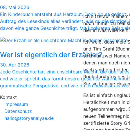
08. Mai 2026
Ein Kinderbuch entsteht aus Herzblut. Doch ob es gelingt,
Ich sitze auf meinem
Auftrag des Lesekinds alles verändert: wie du die richtig
noch immer zu realis
davon eine ganze Geschichte trägt. Mit konkreten Beispiele
hier in Nashville kein
Ich weiß, dass viele
und Tim Grahl (Buchm
Wer ist eigentlich der Erzähler?
sind nur zwei Namen.
denen man noch nicht
30. Apr 2026
mich sind die beiden
Jede Geschichte hat eine unsichtbare Macht, die über alles 
Rockstarstatus besit
und wie er spricht, das formt unsere gesamte Wahrnehmung e
Sie sind meine Helde
grammatische Perspektive, und wie du ihn bewusst als We
Es ist einfach unglau
Kontakt
Herzlichkeit man in 
Impressum
aufgenommen wird. S
Datenschutz
neuen Teilnehmer nich
hallo@storyanalyse.de
zertifizierte Story G