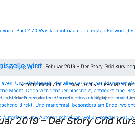
meinem Buch?
20
Was kommt nach dem ersten Entwurf de
angs, um ein zertifizierter
erden, neigt sich dem Ende.
 Glück zu fassen.
iszelle wird
25. Februar 2019 – Der Story Grid Kurs beg
ps
Story Grid
aven. Und ein Mensch, der alles verloren hat, klammert sich
veröffentlicht am 30. Nov 2021 von Eva Maria Nie
che Macht. Doch wer genauer hinschaut, entdeckt eine Ges
Und bin ich bereit, den Menschen loszulassen, der mir das a
e Links. Keine Zusatzkosten für dich, aber für mich eine Möglichkeit, mir das Hos
aschend direkt. Und manchmal, besonders am Ende, weicht 
uar 2019 – Der Story Grid Kur