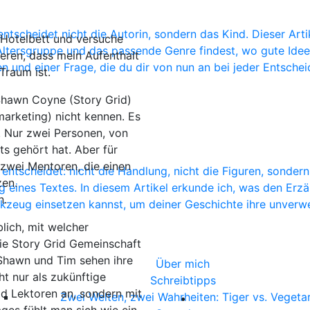
 entscheidet nicht die Autorin, sondern das Kind. Dieser A
 Hotelbett und versuche
e Altersgruppe und das passende Genre findest, wo gute Id
ieren, dass mein Aufenthalt
n und einer Frage, die du dir von nun an bei jeder Entschei
 Traum ist.
 Shawn Coyne (Story Grid)
arketing) nicht kennen. Es
 Nur zwei Personen, von
s gehört hat. Aber für
 zwei Mentoren, die einen
entscheidet: nicht die Handlung, nicht die Figuren, sondern
zen.
ines Textes. In diesem Artikel erkunde ich, was den Erzähl
n.
rkzeug einsetzen kannst, um deiner Geschichte ihre unver
blich, mit welcher
die Story Grid Gemeinschaft
hawn und Tim sehen ihre
Über mich
t nur als zukünftige
Schreibtipps
rid Lektoren an, sondern mit
Zwei Welten, zwei Wahrheiten: Tiger vs. Vegetar