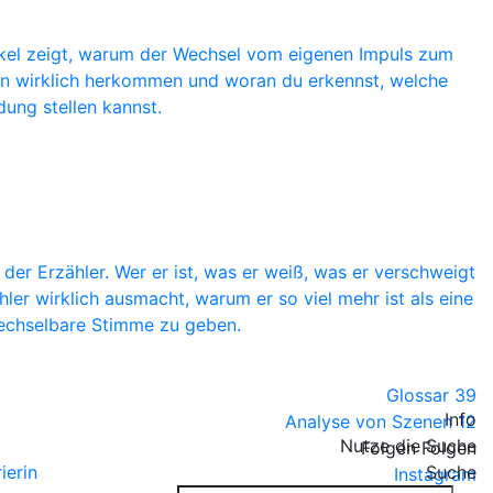
rtikel zeigt, warum der Wechsel vom eigenen Impuls zum
een wirklich herkommen und woran du erkennst, welche
dung stellen kannst.
 der Erzähler. Wer er ist, was er weiß, was er verschweigt
er wirklich ausmacht, warum er so viel mehr ist als eine
wechselbare Stimme zu geben.
Glossar
39
Info
Analyse von Szenen
12
Nutze die Suche
Folgen
Folgen
ierin
Suche
Instagram