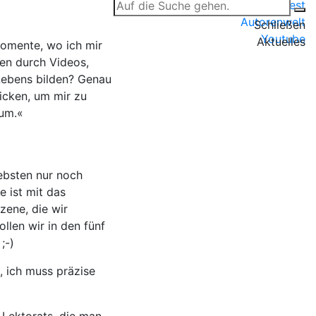
Pinterest
Autorenwelt
Schließen
Youtube
Aktuelles
Momente, wo ich mir
en durch Videos,
 Lebens bilden? Genau
icken, um mir zu
aum.«
iebsten nur noch
 ist mit das
zene, die wir
llen wir in den fünf
;-)
ß, ich muss präzise