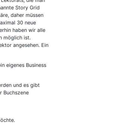
 Lektorats, die man
nannte Story Grid
häre, daher müssen
maximal 30 neue
rhin haben wir alle
 möglich ist.
Lektor angesehen. Ein
in eigenes Business
erden und es gibt
er Buchszene
möchte.