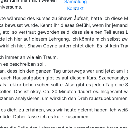
ges fühlt man sich wie ein
Sammlung
Universums.
Kontakt
eute während des Kurses zu Shawn aufsah, hatte ich diese 
s bewusst wurde. Kennt ihr dieses Gefühl, wenn ihr jemand
, etc. so vertraut geworden seid, dass sie einen Teil eures
de ich hier auf diesem Lehrgang. Ich könnte mich selbst zw
wirklich hier. Shawn Coyne unterrichtet dich. Es ist kein Tr
och immer an wie ein Traum.
h es beschreiben soll.
aran, dass ich den ganzen Tag unterwegs war und jetzt am l
 auch Hausaufgaben gibt es auf diesem Kurs. Szenenanalyse
ls Lektor beherrschen sollte. Also gibt es jeden Tag eine S
ollen. Das ist okay. Ca. 20 Minuten dauert es. Insgesamt wo
Szenen analysieren, um wirklich den Dreh rauszubekommen 
rt es dich, zu erfahren, was wir heute gelernt haben. Ich wei
o müde. Daher fasse ich es kurz zusammen.