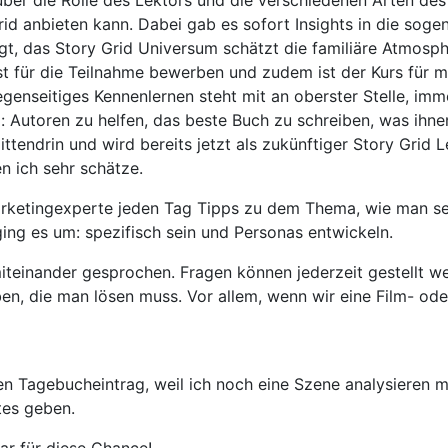
über die Rolle des Lektors und die verschiedenen Arten des
rid anbieten kann. Dabei gab es sofort Insights in die soge
gt, das Story Grid Universum schätzt die familiäre Atmosp
rst für die Teilnahme bewerben und zudem ist der Kurs für 
genseitiges Kennenlernen steht mit an oberster Stelle, imme
: Autoren zu helfen, das beste Buch zu schreiben, was ihnen
ittendrin und wird bereits jetzt als zukünftiger Story Grid 
n ich sehr schätze.
arketingexperte jeden Tag Tipps zu dem Thema, wie man se
ging es um: spezifisch sein und Personas entwickeln.
miteinander gesprochen. Fragen können jederzeit gestellt w
n, die man lösen muss. Vor allem, wenn wir eine Film- od
n Tagebucheintrag, weil ich noch eine Szene analysieren 
tes geben.