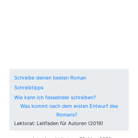
ein Lektorat?
Erfahre, welche Arten von Lektoren
es gibt. Was sind die Kosten für ein
Lektorat und wie findest du heraus,
ob dein Roman einen Lektor braucht.
Schreibe deinen besten Roman
Schreibtipps
Wie kann ich fesselnder schreiben?
Was kommt nach dem ersten Entwurf des
Romans?
Lektorat: Leitfaden für Autoren (2019)