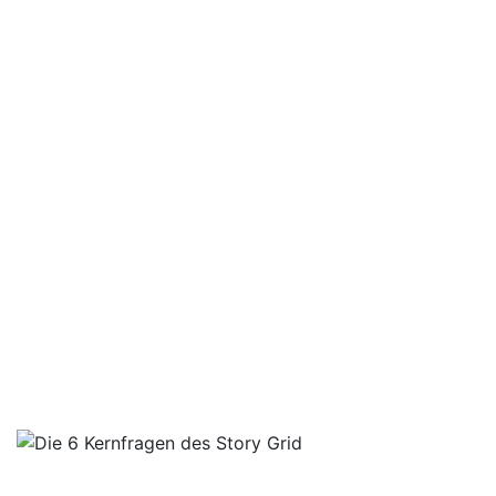
ansehen, um sicherzustellen, dass
alle erforderlichen Elemente
vorhanden sind. Dazu verwende ich
aus der Story Grid Methode eine
Reihe von Fragen, die Shawn Coyne
Die sechs Kernfragen eines Lektors
nennt, um herauszufinden, was
funktioniert, was nicht funktioniert
und warum.