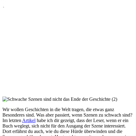
3 Tipps um die Spannung und
Unvorhersehbarkeit deiner
Szene zu erhöhen.
Wir wollen Geschichten in die Welt tragen, die etwas ganz
Besonderes sind. Was aber passiert, wenn Szenen zu schwach
sind? Im letzten Artikel habe ich dir gezeigt, dass dein Leser,
wenn er ein Buch weglegt, sich nicht für den Ausgang der
Szene interessiert und Tipps gegeben, wie du die Spannung
erhöhen kannst. Heute geht es um einen andere
„Schwachstelle“ in einer Szene.
Wir wollen Geschichten in die Welt tragen, die etwas ganz
Besonderes sind. Was aber passiert, wenn Szenen zu schwach sind?
Im letzten
Artikel
habe ich dir gezeigt, dass der Leser, wenn er ein
Buch weglegt, sich nicht für den Ausgang der Szene interessiert.
Dort erfährst du auch, wie du diese Hürde überwinden und die