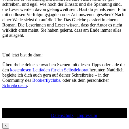
schreiben, und egal, wie hoch der Einsatz und die Spannung sind,
die Leser werden davon gelangweilt sein. Hast du jemals einen Film
mit endlosen Verfolgungsjagden oder Actionszenen gesehen? Nach
einer Weile siehst du auf die Uhr. Das Gleiche passiert in einem
Roman. Die Leserinnen und Leser wissen, dass der Autor es nicht
wirklich ernst meint. Sie haben gelernt, dass am Ende immer alles
gut ausgeht.
Und jetzt bist du dran:
Überarbeite deine schwachen Szenen mit diesen Tipps oder lade dir
den
kostenlosen Leitfaden für ein Selbstlektorat
herunter. Natürlich
begleite ich dich auch gern auf deiner Schreibreise – in der
Community des
Bookerflyclubs,
oder als dein persönlicher
Schreibcoach
.
Template © Berserk All rights reserved · 2026 Eva Maria
Nielsen, Storyanalyse.de ·
Datenschutz
·
Impressum
×