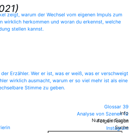
2021)
rtikel zeigt, warum der Wechsel vom eigenen Impuls zum
een wirklich herkommen und woran du erkennst, welche
dung stellen kannst.
 der Erzähler. Wer er ist, was er weiß, was er verschweigt
er wirklich ausmacht, warum er so viel mehr ist als eine
wechselbare Stimme zu geben.
Glossar
39
Info
Analyse von Szenen
12
Nutze die Suche
Folgen
Folgen
ierin
Suche
Instagram