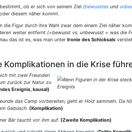
bestimmt, ob er sich von seinem Ziel
(
bewusstes
und
unbe
 oder diesem näher kommt.
n die Figur durch ihre Wahl zwar dem einem Ziel näher kom
eren weiter entfernt
(=bewusst vs. unbewusst = was die Fi
nau das ist es, was man unter
Ironie des Schicksals
versteh
e Komplikationen in die Krise führ
ich mit zwei Freunden
 um zurück zur Natur zu
des Ereignis, kausal)
eunde das Camp vorbereiten, geht er Holz sammeln. Da hör
dem Gebüsch.
(Komplikation)
er Bär taucht vor ihm auf.
(Zweite Komplikation)
zurück und rutscht einen Abhang herunter.
(
Dritte Komplik