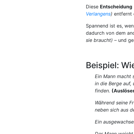
Diese
Entscheidung
Verlangens
)
entfernt
Spannend ist es, wen
dadurch von dem and
sie braucht)
– und ge
Beispiel: Wi
Ein Mann macht s
in die Berge auf,
finden.
(Auslösen
Während seine Fr
neben sich aus 
Ein ausgewachsen
Der Mann weicht 