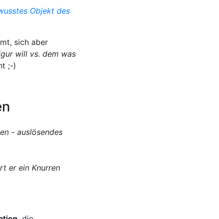
wusstes Objekt des
mt, sich aber
gur will vs. dem was
t ;-)
en
t er ein Knurren
ation
, die