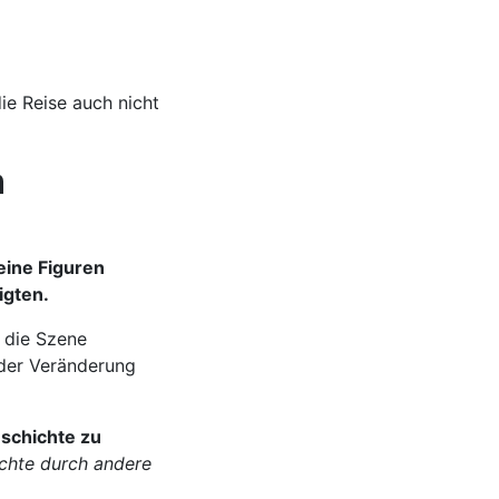
n
ine Figuren
igten.
d die Szene
 der Veränderung
eschichte zu
ichte durch andere