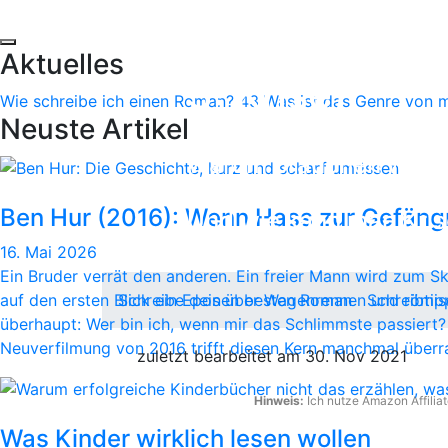
stecken. (Sc
Aktuelles
3: Krise)
Wie schreibe ich einen Roman?
43
Was ist das Genre von 
Neuste Artikel
Warum brauchen wir K
stürzen wir unsere Ro
Ben Hur (2016): Wenn Hass zur Gefängn
Und wie kann man Kri
zu schreiben?
16. Mai 2026
Ein Bruder verrät den anderen. Ein freier Mann wird zum Skl
auf den ersten Blick ein Epos über Wagenrennen und römis
Schreibe deinen besten Roman
Schreibtip
überhaupt: Wer bin ich, wenn mir das Schlimmste passiert? 
Neuverfilmung von 2016 trifft diesen Kern manchmal überr
zuletzt bearbeitet am 30. Nov 2021
Hinweis:
Ich nutze Amazon Affiliat
Was Kinder wirklich lesen wollen