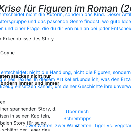
Krise für Figuren im Roman (
 entscheidet nicht die Autorin, sondern das Kind. Dieser A
e Altersgruppe und das passende Genre findest, wo gute Id
n und einer Frage, die du dir von nun an bei jeder Entschei
der Erkenntnisse des Story
 Coyne
entscheidet: nicht die Handlung, nicht die Figuren, sondern
sten stecken nicht nur
ines Textes. In diesem Artikel erkunde ich, was den Erzähl
, sondern immer und immer
rkzeug einsetzen kannst, um deiner Geschichte ihre unver
den
iner spannenden Story, d.
Über mich
sen in seinen Kapiteln,
Schreibtipps
balen Story für seine
Zwei Welten, zwei Wahrheiten: Tiger vs. Vegetar
n schlägt der Leser das