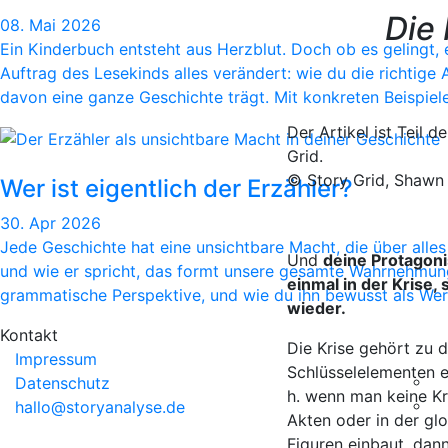
Die 
08. Mai 2026
Ein Kinderbuch entsteht aus Herzblut. Doch ob es gelingt,
Auftrag des Lesekinds alles verändert: wie du die richtig
davon eine ganze Geschichte trägt. Mit konkreten Beispiele
Der Artikel ist Teil 
Grid.
© Story Grid, Shawn
Wer ist eigentlich der Erzähler?
30. Apr 2026
Jede Geschichte hat eine unsichtbare Macht, die über alles 
Und
deine Protagoni
und wie er spricht, das formt unsere gesamte Wahrnehmung e
einmal in der Krise
grammatische Perspektive, und wie du ihn bewusst als We
wieder.
Kontakt
Die Krise gehört zu 
Impressum
Schlüsselelementen e
Datenschutz
h. wenn man keine Kri
hallo@storyanalyse.de
Akten oder in der glo
Figuren einbaut, dan