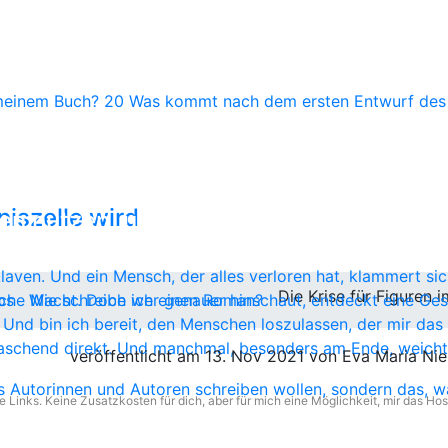
hlüsselelement
meinem Buch?
20
Was kommt nach dem ersten Entwurf de
risen in Romanen? Wie
manfiguren in Dilemmas?
iszelle wird
sen nutzen, um spannend
aven. Und ein Mensch, der alles verloren hat, klammert sich
Die Krise für Figuren
che Macht. Doch wer genauer hinschaut, entdeckt eine Ges
ps
Wie schreibe ich einen Roman?
Und bin ich bereit, den Menschen loszulassen, der mir das a
aschend direkt. Und manchmal, besonders am Ende, weicht 
veröffentlicht am 13. Nov 2021 von Eva Maria Nie
e Links. Keine Zusatzkosten für dich, aber für mich eine Möglichkeit, mir das Hos