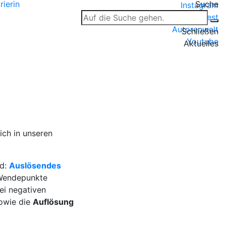
rierin
Suche
Instagram
Pinterest
Autorenwelt
Schließen
Youtube
Aktuelles
ch in unseren
nd:
Auslösendes
Wendepunkte
i negativen
owie die
Auflösung