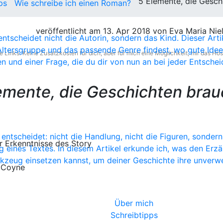
5 Elemente, die Gesch
ps
Wie schreibe ich einen Roman?
veröffentlicht am 13. Apr 2018 von Eva Maria Nie
 entscheidet nicht die Autorin, sondern das Kind. Dieser A
e Altersgruppe und das passende Genre findest, wo gute Id
e Links. Keine Zusatzkosten für dich, aber für mich eine Möglichkeit, mir das Hos
n und einer Frage, die du dir von nun an bei jeder Entschei
emente, die Geschichten bra
entscheidet: nicht die Handlung, nicht die Figuren, sondern
der Erkenntnisse des Story
ines Textes. In diesem Artikel erkunde ich, was den Erzähl
rkzeug einsetzen kannst, um deiner Geschichte ihre unver
 Coyne
Über mich
Schreibtipps