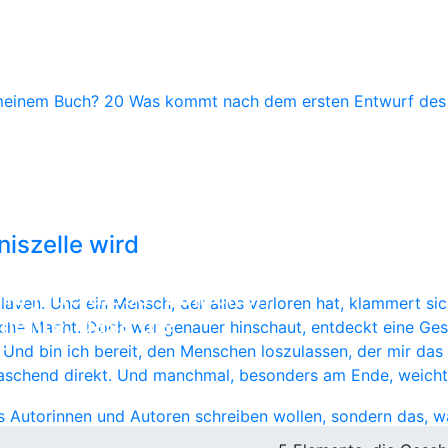
meinem Buch?
20
Was kommt nach dem ersten Entwurf de
 des Schreibens
iszelle wird
 aus ineinanderpassenden
nd jede dieser Einheiten
aven. Und ein Mensch, der alles verloren hat, klammert sich
mente, dass die
che Macht. Doch wer genauer hinschaut, entdeckt eine Ges
t.
Und bin ich bereit, den Menschen loszulassen, der mir das a
aschend direkt. Und manchmal, besonders am Ende, weicht 