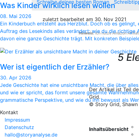
Schreibe deinen besten Roman
Schreibtip
Was Kinder wirklich lesen wollen
08. Mai 2026
zuletzt bearbeitet am 30. Nov 2021
Ein Kinderbuch entsteht aus Herzblut. Doch ob es gelingt,
Auftrag des Lesekinds alles verändert: wie du die richtig
Hinweis:
Ich nutze Amazon Affiliat
davon eine ganze Geschichte trägt. Mit konkreten Beispiele
5 El
Wer ist eigentlich der Erzähler?
30. Apr 2026
Jede Geschichte hat eine unsichtbare Macht, die über alles 
Der Artikel ist Teil 
und wie er spricht, das formt unsere gesamte Wahrnehmung e
Grid.
grammatische Perspektive, und wie du ihn bewusst als We
© Story Grid, Shawn
Kontakt
Impressum
Datenschutz
Inhaltsübersicht
hallo@storyanalyse.de