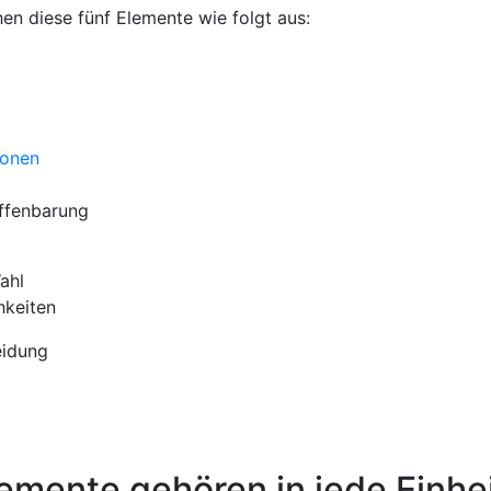
en diese fünf Elemente wie folgt aus:
ionen
ffenbarung
ahl
hkeiten
eidung
lemente gehören in jede Einhe