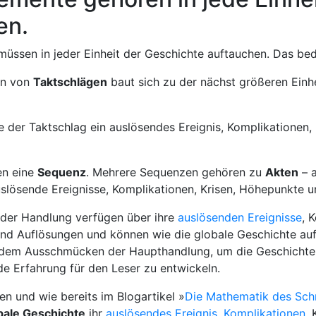
en.
müssen in jeder Einheit der Geschichte auftauchen. Das bed
on von
Taktschlägen
baut sich zu der nächst größeren Einh
e der Taktschlag ein auslösendes Ereignis, Komplikationen,
en eine
Sequenz
. Mehrere Sequenzen gehören zu
Akten
– a
slösende Ereignisse, Komplikationen, Krisen, Höhepunkte 
der Handlung verfügen über ihre
auslösenden Ereignisse
, 
nd Auflösungen und können wie die globale Geschichte auf
m dem Ausschmücken der Haupthandlung, um die Geschichte 
de Erfahrung für den Leser zu entwickeln.
en und wie bereits im Blogartikel »
Die Mathematik des Sch
bale Geschichte
ihr
auslösendes Ereignis
,
Komplikationen
,