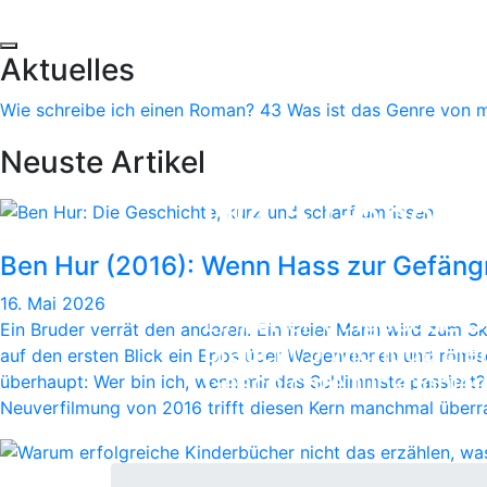
Aktuelles
Wie schreibe ich einen Roman?
43
Was ist das Genre von 
Neuste Artikel
Die 5 Gebote
Ben Hur (2016): Wenn Hass zur Gefängn
Jede Geschichte wird
16. Mai 2026
Einheiten aufgebaut. U
Ein Bruder verrät den anderen. Ein freier Mann wird zum Skl
braucht 5 wichtige Ele
auf den ersten Blick ein Epos über Wagenrennen und römis
Geschichte funktionier
überhaupt: Wer bin ich, wenn mir das Schlimmste passiert? 
Neuverfilmung von 2016 trifft diesen Kern manchmal überr