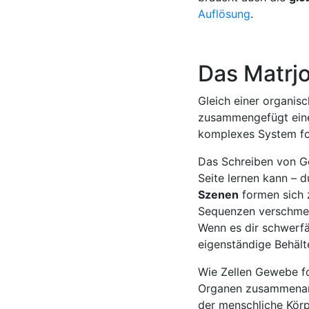
Auflösung
.
Das Matrj
Gleich einer organis
zusammengefügt eine 
komplexes System for
Das Schreiben von Ge
Seite lernen kann – d
Szenen
formen sich z
Sequenzen verschme
Wenn es dir schwerfäl
eigenständige Behälte
Wie Zellen Gewebe f
Organen zusammenarbe
der menschliche Körp