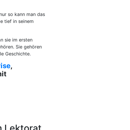
 nur so kann man das
ie tief in seinem
 sie im ersten
gehören. Sie gehören
le Geschichte.
ise
,
it
m Lektorat