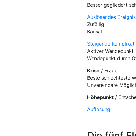
Besser gegliedert seh
Auslösendes Ereignis
Zufällig
Kausal
Steigende Komplikat
Aktiver Wendepunkt
Wendepunkt durch O
Krise
/ Frage
Beste schlechteste W
Unvereinbare Möglic
Höhepunkt
/ Entsch
Auflösung
Die fünf E