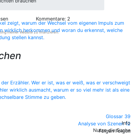
ichten brauchen
lsen
Kommentare:
2
rtikel zeigt, warum der Wechsel vom eigenen Impuls zum
een wirklich herkommen und woran du erkennst, welche
ting meiner Website zu finanzieren.
dung stellen kannst.
uchen
 der Erzähler. Wer er ist, was er weiß, was er verschweigt
er wirklich ausmacht, warum er so viel mehr ist als eine
wechselbare Stimme zu geben.
Glossar
39
Info
Analyse von Szenen
12
Nutze die Suche
Folgen
Folgen